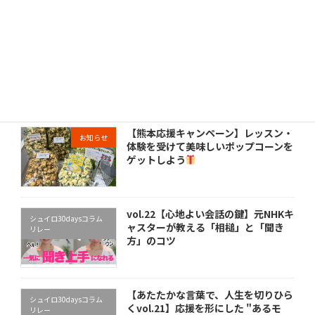
ニュース
【熊本応援キャンペーン】レッスン・
お知らせ
体験を受けて美味しいポップコーンを
ゲットしよう
vol.22【心地よい会話の鍵】元NHKキ
シュイロ30daysコラム
ャスターが教える「相槌」と「聞き
リレー
方」のコツ
【あたたかな言葉で、人生を切りひら
シュイロ30daysコラム
くvol.21】応援を形にした "あるモ
リレー