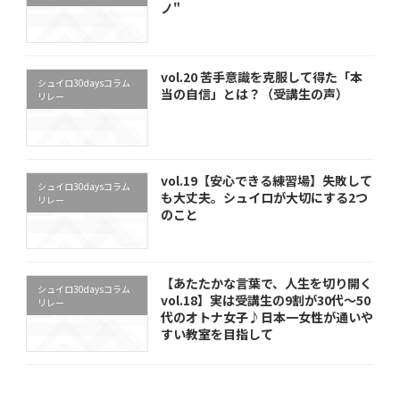
ノ"
vol.20 苦手意識を克服して得た「本
シュイロ30daysコラム
当の自信」とは？（受講生の声）
リレー
vol.19【安心できる練習場】失敗して
シュイロ30daysコラム
も大丈夫。シュイロが大切にする2つ
リレー
のこと
【あたたかな言葉で、人生を切り開く
シュイロ30daysコラム
vol.18】実は受講生の9割が30代～50
リレー
代のオトナ女子♪日本一女性が通いや
すい教室を目指して