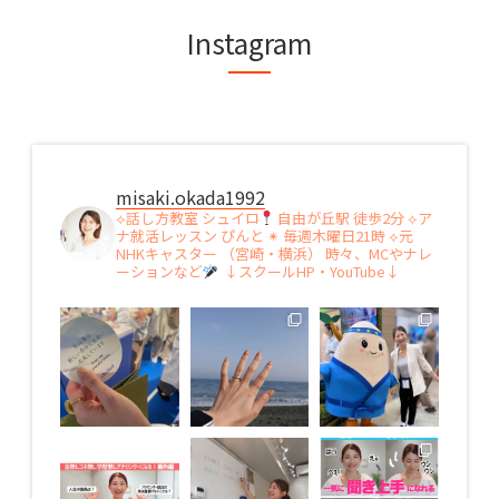
Instagram
misaki.okada1992
⟡話し方教室 シュイロ
自由が丘駅 徒歩2分
⟡ア
ナ就活レッスン ぴんと ✴︎ 毎週木曜日21時
⟡元
NHKキャスター （宮崎・横浜）
時々、MCやナレ
ーションなど
↓スクールHP・YouTube↓