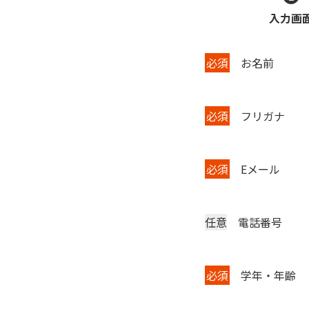
入力画
必須
お名前
必須
フリガナ
必須
Eメール
任意
電話番号
必須
学年・年齢