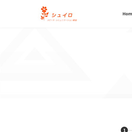
コ
ナ
ン
ビ
Hom
テ
ゲ
ン
ー
ツ
シ
へ
ョ
ス
ン
キ
に
ッ
移
プ
動
1