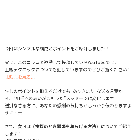
Aさんのことを助けてくれるはずです。思う存分、挑戦してほしい
と思います。」
△「異動後も体に気を付けて、たまにはうちの支社にも顔を出し
てくださいね。」
いかがでしたか？
今回はシンプルな構成とポイントをご紹介しました！
実は、このコラムと連動して投稿しているYouTubeでは、
上級テクニックについても話していますのでぜひご覧ください！
【動画を見る】
少しのポイントを抑えるだけでも”ありきたり”な送る言葉か
ら、”相手への思いがこもった”メッセージに変化します。
送別なさる方に、あなたの感謝の気持ちがしっかり伝わりますよ
うに…☆
さて、次回は
〈挨拶のとき緊張を和らげる方法〉
についてご紹介
します！