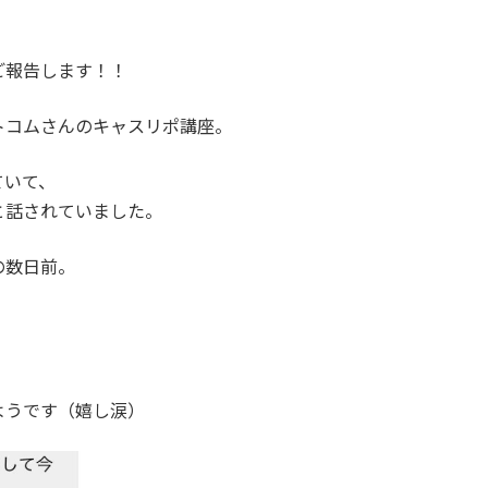
ご報告します！！
トコムさんのキャスリポ講座。
ていて、
と話されていました。
の数日前。
！
ようです（嬉し涙）