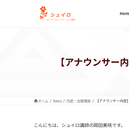
コ
ナ
ン
ビ
Hom
テ
ゲ
ン
ー
ツ
シ
へ
ョ
ス
ン
キ
に
【アナウンサー
ッ
移
プ
動
ホーム
News
内定・合格報告
【アナウンサー内定
こんにちは、シュイロ講師の岡田美咲です。