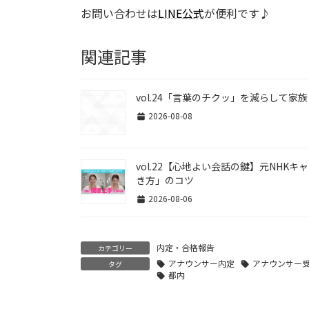
お問い合わせは
LINE公式
が便利です♪
関連記事
vol.24「言葉のチクッ」を減らして家
2026-08-08
vol.22【心地よい会話の鍵】元NHK
き方」のコツ
2026-08-06
内定・合格報告
カテゴリー
アナウンサー内定
アナウンサー
タグ
都内