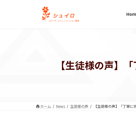
コ
ナ
ン
ビ
Hom
テ
ゲ
ン
ー
ツ
シ
へ
ョ
ス
ン
キ
に
【生徒様の声】「
ッ
移
プ
動
ホーム
News
生徒様の声
【生徒様の声】「丁寧に同