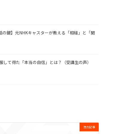
い会話の鍵】元NHKキャスターが教える「相槌」と「聞
識を克服して得た「本当の自信」とは？（受講生の声）
次の記事