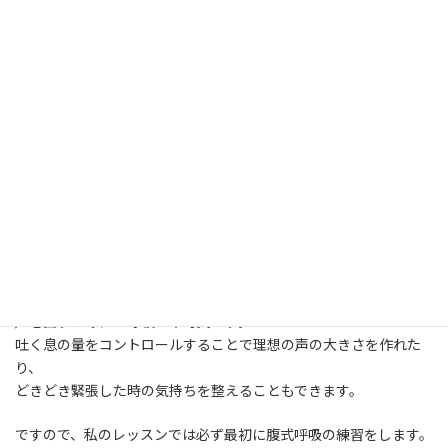
ヨガのイメージといいますと、逆立ちしたり開脚したり、腕をピン
と横に伸ばしていたりという
ダイナミックなポーズを思い浮かべる方が多いと思います。私もや
る前はそうだと思っていました。
ですが実は、ヨガで大切にされていることは「呼吸」に気持ちを
向けることなんです。
呼吸によって体のエネルギーをめぐらせたりリラックスしたり、
呼吸の深まりによってポーズも次第に変化してきます。
それだけ重要で全ての土台になることなのです。
呼吸が全ての土台というのは「話し方」も同じです。
声を出すためには呼吸が不可欠です。
吐く息の量をコントロールすることで理想の声の大きさを作れた
り、
どきどき緊張した時の気持ちを整えることもできます。
ですので、私のレッスンでは必ず最初に腹式呼吸の練習をします。