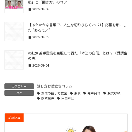
槌」と「聞き方」のコツ
2026-08-06
【あたたかな言葉で、人生を切りひらくvol.21】応援を形にし
た "あるモノ"
2026-08-05
vol.20 苦手意識を克服して得た「本当の自信」とは？（受講生
の声）
2026-08-04
話し方お役立ちコラム
カテゴリー
タグ
女性の話し方教室
東京
発声発音
腹式呼吸
腹式発声
自由が丘
前の記事