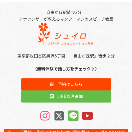
自由が丘駅徒歩2分
アナウンサーが教えるマンツーマンのスピーチ教室
東京都世田谷区奥沢5丁目 「自由が丘駅」徒歩２分
〈無料体験で話し方をチェック♪〉
予約はこちら
LINE友達追加
ア
ア
ア
ア
イ
イ
イ
イ
コ
コ
コ
コ
ン
ン
ン
ン
リ
リ
リ
リ