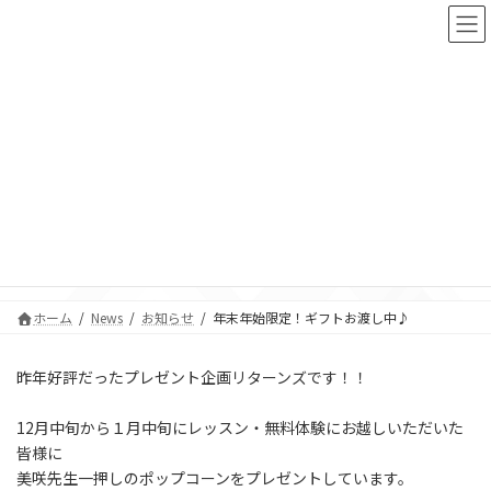
コ
ナ
ン
ビ
テ
ゲ
ン
ー
ツ
シ
へ
ョ
ス
ン
年末年始限定！ギフトお渡し中
キ
に
ッ
移
♪
プ
動
ホーム
News
お知らせ
年末年始限定！ギフトお渡し中♪
昨年好評だったプレゼント企画リターンズです！！
12月中旬から１月中旬にレッスン・無料体験にお越しいただいた
皆様に
美咲先生一押しのポップコーンをプレゼントしています。