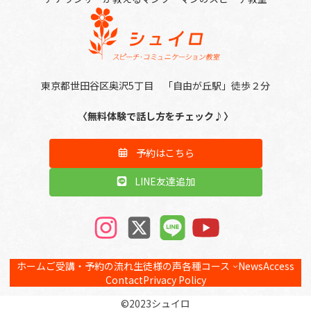
東京都世田谷区奥沢5丁目 「自由が丘駅」徒歩２分
〈無料体験で話し方をチェック♪〉
予約はこちら
LINE友達追加
ア
ア
ア
ア
イ
イ
イ
イ
コ
コ
コ
コ
ン
ン
ン
ン
リ
リ
リ
リ
ホーム
ご受講・予約の流れ
生徒様の声
各種コース
News
Access
ン
ン
ン
ン
ク
ク
ク
ク
Contact
Privacy Policy
©︎2023シュイロ