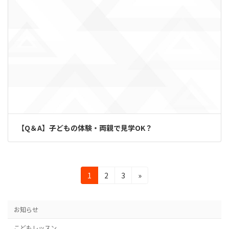
【Q＆A】子どもの体験・両親で見学OK？
投
固
固
固
1
2
3
»
定
定
定
稿
ペ
ペ
ペ
の
ー
ー
ー
お知らせ
ジ
ジ
ジ
ペ
こどもレッスン