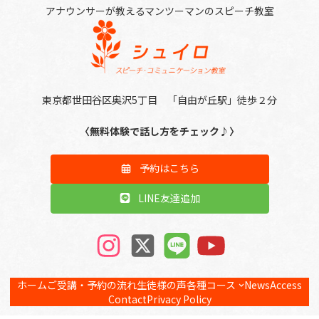
アナウンサーが教えるマンツーマンのスピーチ教室
東京都世田谷区奥沢5丁目 「自由が丘駅」徒歩２分
〈無料体験で話し方をチェック♪〉
予約はこちら
LINE友達追加
ア
ア
ア
ア
イ
イ
イ
イ
コ
コ
コ
コ
ン
ン
ン
ン
リ
リ
リ
リ
ホーム
ご受講・予約の流れ
生徒様の声
各種コース
News
Access
ン
ン
ン
ン
ク
ク
ク
ク
Contact
Privacy Policy