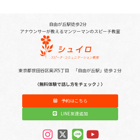
自由が丘駅徒歩2分
アナウンサーが教えるマンツーマンのスピーチ教室
東京都世田谷区奥沢5丁目 「自由が丘駅」徒歩２分
〈無料体験で話し方をチェック♪〉
予約はこちら
LINE友達追加
ア
ア
ア
ア
イ
イ
イ
イ
コ
コ
コ
コ