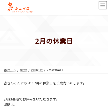
コ
ナ
ン
ビ
テ
ゲ
ン
ー
ツ
シ
へ
ョ
ス
ン
キ
に
2月の休業日
ッ
移
プ
動
ホーム
News
お知らせ
2月の休業日
皆さんこんにちは！2月の休業日をご案内いたします。
2月は長期でお休みをいただきます。
期間は、