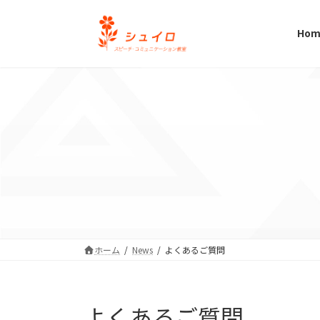
コ
ナ
ン
ビ
Hom
テ
ゲ
ン
ー
ツ
シ
へ
ョ
ス
ン
キ
に
ッ
移
プ
動
ホーム
News
よくあるご質問
よくあるご質問