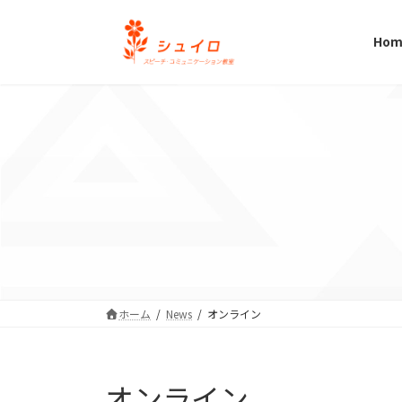
コ
ナ
ン
ビ
Hom
テ
ゲ
ン
ー
ツ
シ
へ
ョ
ス
ン
キ
に
ッ
移
プ
動
ホーム
News
オンライン
オンライン