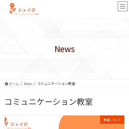
コ
ナ
ン
ビ
テ
ゲ
ン
ー
ツ
シ
へ
ョ
ス
ン
キ
に
News
ッ
移
プ
動
ホーム
News
コミュニケーション教室
コミュニケーション教室
教室について