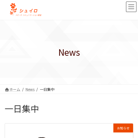
コ
ナ
ン
ビ
テ
ゲ
ン
ー
ツ
シ
へ
ョ
ス
ン
キ
に
News
ッ
移
プ
動
ホーム
News
一日集中
一日集中
お知らせ