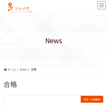
コ
ナ
ン
ビ
テ
ゲ
ン
ー
ツ
シ
へ
ョ
ス
ン
キ
に
News
ッ
移
プ
動
ホーム
News
合格
合格
内定・合格報告