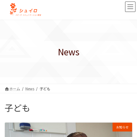
コ
ナ
ン
ビ
テ
ゲ
ン
ー
ツ
シ
へ
ョ
ス
ン
キ
に
News
ッ
移
プ
動
ホーム
News
子ども
子ども
お知らせ