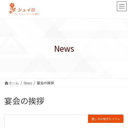
コ
ナ
ン
ビ
テ
ゲ
ン
ー
ツ
シ
へ
ョ
ス
ン
キ
に
News
ッ
移
プ
動
ホーム
News
宴会の挨拶
宴会の挨拶
話し方お役立ちコラム