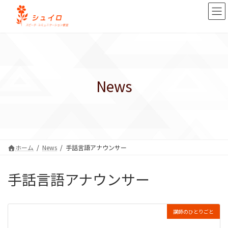
コ
ナ
ン
ビ
テ
ゲ
ン
ー
ツ
シ
へ
ョ
ス
ン
キ
に
News
ッ
移
プ
動
ホーム
News
手話言語アナウンサー
手話言語アナウンサー
講師のひとりごと