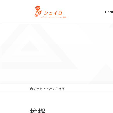
コ
ナ
ン
ビ
Hom
テ
ゲ
ン
ー
ツ
シ
へ
ョ
ス
ン
キ
に
ッ
移
プ
動
ホーム
News
挨拶
挨拶