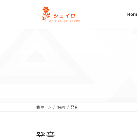
コ
ナ
ン
ビ
Hom
テ
ゲ
ン
ー
ツ
シ
へ
ョ
ス
ン
キ
に
ッ
移
プ
動
ホーム
News
発音
発音