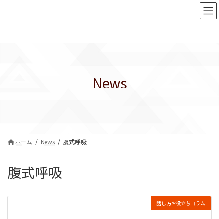
コ
ナ
ン
ビ
テ
ゲ
ン
ー
ツ
シ
へ
ョ
ス
ン
キ
に
News
ッ
移
プ
動
ホーム
News
腹式呼吸
腹式呼吸
話し方お役立ちコラム