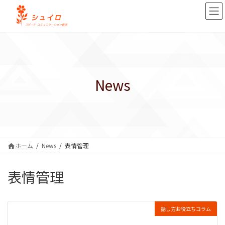
コ
ナ
ン
ビ
テ
ゲ
ン
ー
ツ
シ
へ
ョ
ス
ン
キ
に
News
ッ
移
プ
動
ホーム
News
表情管理
表情管理
話し方お役立ちコラム