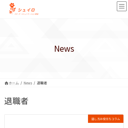
コ
ナ
ン
ビ
テ
ゲ
ン
ー
ツ
シ
へ
ョ
ス
ン
キ
に
News
ッ
移
プ
動
ホーム
News
退職者
退職者
話し方お役立ちコラム