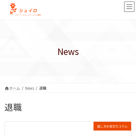
コ
ナ
ン
ビ
テ
ゲ
ン
ー
ツ
シ
へ
ョ
ス
ン
キ
に
News
ッ
移
プ
動
ホーム
News
退職
退職
話し方お役立ちコラム