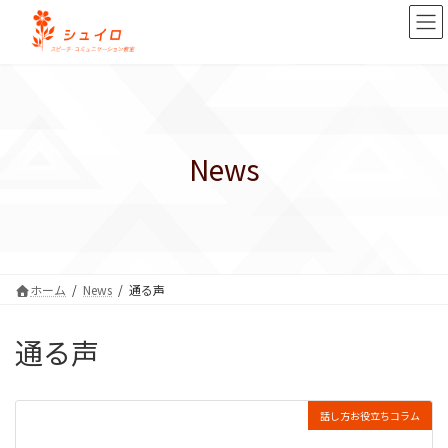
コ
ナ
ン
ビ
テ
ゲ
ン
ー
ツ
シ
へ
ョ
ス
ン
キ
に
News
ッ
移
プ
動
ホーム
News
通る声
通る声
話し方お役立ちコラム