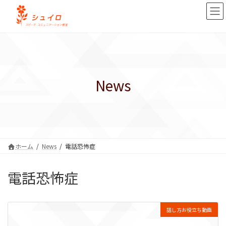
コ
ナ
ン
ビ
テ
ゲ
ン
ー
ツ
シ
へ
ョ
ス
ン
キ
に
News
ッ
移
プ
動
ホーム
News
電話恐怖症
電話恐怖症
話し方お役立ち動画