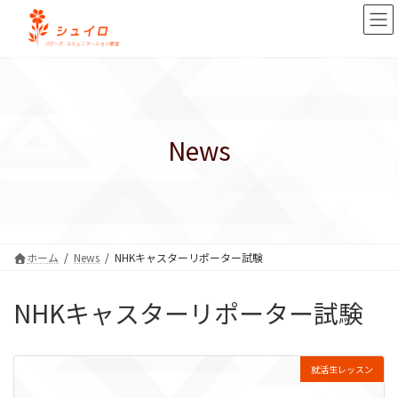
コ
ナ
ン
ビ
テ
ゲ
ン
ー
ツ
シ
へ
ョ
ス
ン
キ
に
News
ッ
移
プ
動
ホーム
News
NHKキャスターリポーター試験
NHKキャスターリポーター試験
就活生レッスン