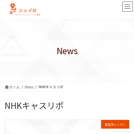
コ
ナ
ン
ビ
テ
ゲ
ン
ー
ツ
シ
へ
ョ
ス
ン
キ
に
News
ッ
移
プ
動
ホーム
News
NHKキャスリポ
NHKキャスリポ
就活生レッスン