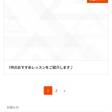
7月のおすすめレッスンをご紹介します♪
投
固
固
1
2
»
定
定
稿
ペ
ペ
の
ー
ー
お知らせ
ジ
ジ