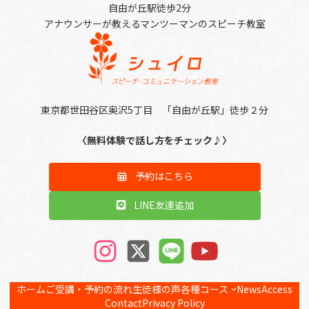
自由が丘駅徒歩2分
アナウンサーが教えるマンツーマンのスピーチ教室
東京都世田谷区奥沢5丁目 「自由が丘駅」徒歩２分
〈無料体験で話し方をチェック♪〉
予約はこちら
LINE友達追加
ア
ア
ア
ア
イ
イ
イ
イ
コ
コ
コ
コ
ン
ン
ン
ン
リ
リ
リ
リ
ホーム
ご受講・予約の流れ
生徒様の声
各種コース
News
Access
ン
ン
ン
ン
ク
ク
ク
ク
Contact
Privacy Policy