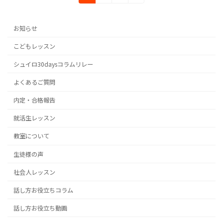
定
定
定
稿
ペ
ペ
ペ
の
ー
ー
ー
お知らせ
ジ
ジ
ジ
ペ
こどもレッスン
ー
シュイロ30daysコラムリレー
ジ
よくあるご質問
送
内定・合格報告
り
就活生レッスン
教室について
生徒様の声
社会人レッスン
話し方お役立ちコラム
話し方お役立ち動画