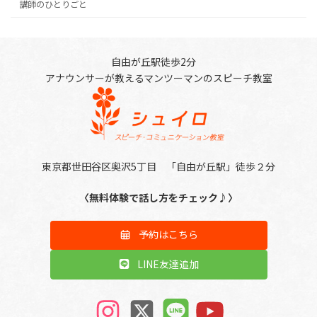
講師のひとりごと
自由が丘駅徒歩2分
アナウンサーが教えるマンツーマンのスピーチ教室
東京都世田谷区奥沢5丁目 「自由が丘駅」徒歩２分
〈無料体験で話し方をチェック♪〉
予約はこちら
LINE友達追加
ア
ア
ア
ア
イ
イ
イ
イ