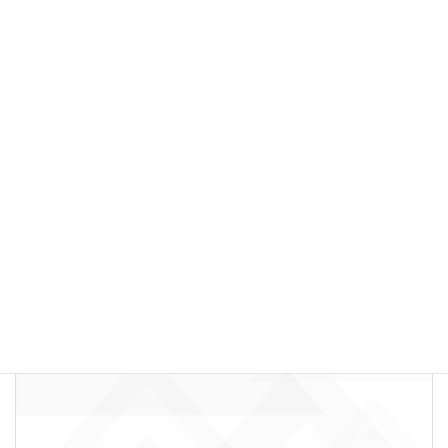
【あたたかな言葉で、人生を切りひらく vol.16】学ぶは真似
るから
シュイロ30daysコラムリレー