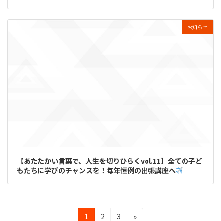
お知らせ
【あたたかい言葉で、人生を切りひらくvol.11】全ての子ど
もたちに学びのチャンスを！毎年恒例の出張講座へ
投
固
固
固
1
2
3
»