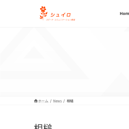
コ
ナ
ン
ビ
Hom
テ
ゲ
ン
ー
ツ
シ
へ
ョ
ス
ン
キ
に
ッ
移
プ
動
ホーム
News
相槌
相槌