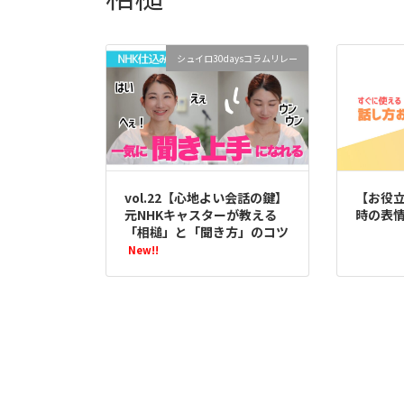
シュイロ30daysコラムリレー
vol.22【心地よい会話の鍵】
【お役
元NHKキャスターが教える
時の表
「相槌」と「聞き方」のコツ
New!!