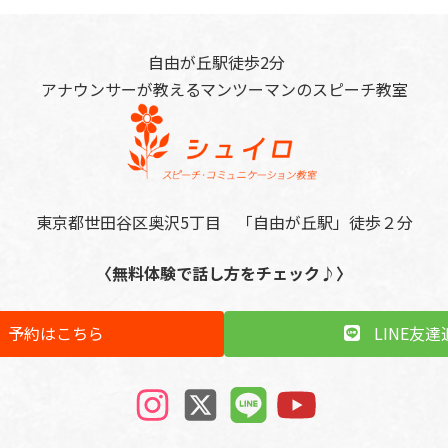
ジ
ジ
自由が丘駅徒歩2分
アナウンサーが教えるマンツーマンのスピーチ教室
東京都世田谷区奥沢5丁目 「自由が丘駅」徒歩２分
〈無料体験で話し方をチェック♪〉
予約はこちら
LINE友達
ア
ア
ア
ア
イ
イ
イ
イ
コ
コ
コ
コ
ン
ン
ン
ン