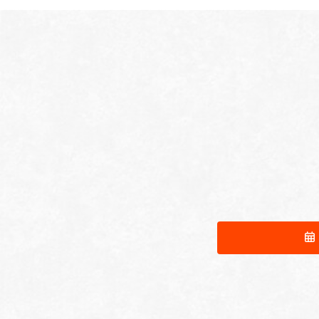
の
ジ
ペ
ー
ジ
送
り