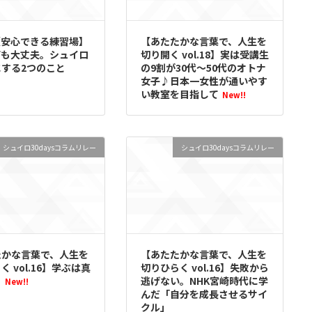
19【安心できる練習場】
【あたたかな言葉で、人生を
ても大丈夫。シュイロ
切り開く vol.18】実は受講生
する2つのこと
の9割が30代～50代のオトナ
女子♪日本一女性が通いやす
い教室を目指して
New!!
シュイロ30daysコラムリレー
シュイロ30daysコラムリレー
たかな言葉で、人生を
【あたたかな言葉で、人生を
く vol.16】学ぶは真
切りひらく vol.16】失敗から
ら
逃げない。NHK宮崎時代に学
New!!
んだ「自分を成長させるサイ
クル」