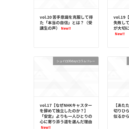
vol.20 苦手意識を克服して得
vol.
た「本当の自信」とは？（受
失敗し
講生の声）
が大切に
New!!
New!!
シュイロ30daysコラムリレー
vol.17【なぜNHKキャスター
【あた
を辞めて独立したのか？】
切りひら
「安定」よりも一人ひとりの
似るか
心に寄り添う道を選んだ理由
New!!