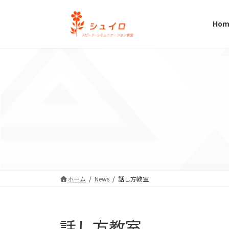
コ
ナ
ン
ビ
Hom
テ
ゲ
ン
ー
ツ
シ
へ
ョ
ス
ン
キ
に
ッ
移
プ
動
ホーム
News
話し方教室
話し方教室