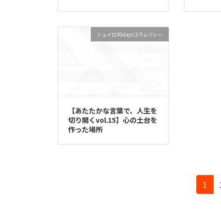
シュイロ30daysコラムリレー
【あたたかな言葉で、人生を
切り開くvol.15】心の土台を
作った場所
投
固
1
定
稿
ペ
ー