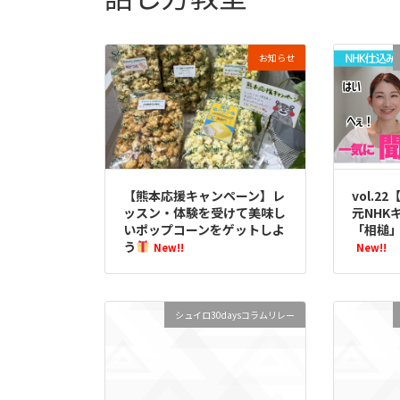
お知らせ
【熊本応援キャンペーン】レ
vol.
ッスン・体験を受けて美味し
元NHK
いポップコーンをゲットしよ
「相槌
う
New!!
New!!
シュイロ30daysコラムリレー