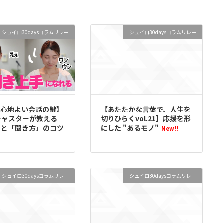
シュイロ30daysコラムリレー
シュイロ30daysコラムリレー
22【心地よい会話の鍵】
【あたたかな言葉で、人生を
キャスターが教える
切りひらくvol.21】応援を形
」と「聞き方」のコツ
にした "あるモノ"
New!!
シュイロ30daysコラムリレー
シュイロ30daysコラムリレー