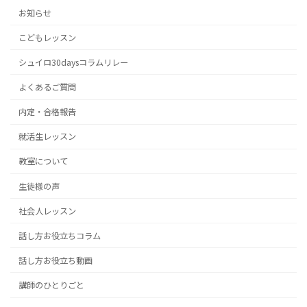
の
ー
ー
ー
お知らせ
ジ
ジ
ジ
ペ
こどもレッスン
ー
シュイロ30daysコラムリレー
ジ
よくあるご質問
送
内定・合格報告
り
就活生レッスン
教室について
生徒様の声
社会人レッスン
話し方お役立ちコラム
話し方お役立ち動画
講師のひとりごと