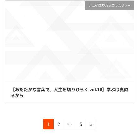
シュイロ30daysコラムリレー
【あたたかな言葉で、人生を切りひらく vol.16】学ぶは真似
るから
投
固
固
固
1
2
…
5
»
定
定
定
稿
ペ
ペ
ペ