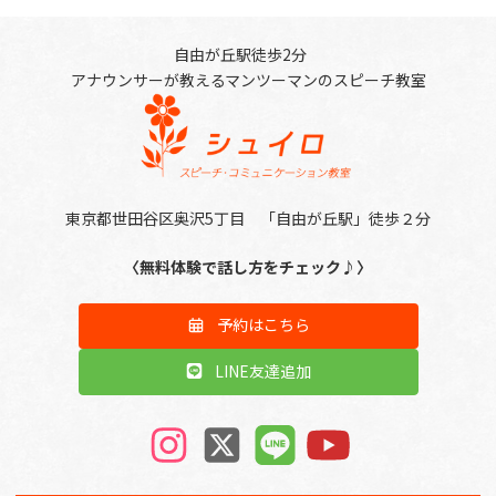
自由が丘駅徒歩2分
アナウンサーが教えるマンツーマンのスピーチ教室
東京都世田谷区奥沢5丁目 「自由が丘駅」徒歩２分
〈無料体験で話し方をチェック♪〉
予約はこちら
LINE友達追加
ア
ア
ア
ア
イ
イ
イ
イ
コ
コ
コ
コ
ン
ン
ン
ン
リ
リ
リ
リ