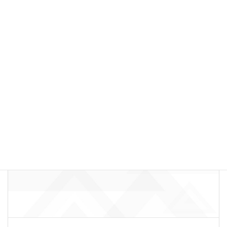
vol.19【安心できる練習場】失敗しても大丈夫。シュイロが
大切にする2つのこと
New!!
シュイロ30daysコラムリレー