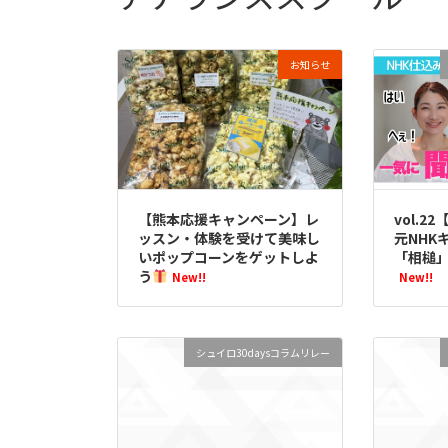
お知らせ
【熊本応援キャンペーン】レ
vol.
ッスン・体験を受けて美味し
元NHK
いポップコーンをゲットしよ
「相槌
う
New!!
New!!
シュイロ30daysコラムリレー