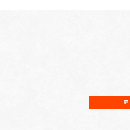
の
ー
ジ
ペ
ー
ジ
送
り