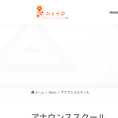
コ
ナ
ン
ビ
Hom
テ
ゲ
ン
ー
ツ
シ
へ
ョ
ス
ン
キ
に
ッ
移
プ
動
ホーム
News
アナウンススクール
アナウンススクール