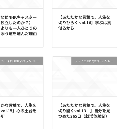
7【なぜNHKキャスター
【あたたかな言葉で、人生を
て独立したのか？】
切りひらく vol.16】学ぶは真
」よりも一人ひとりの
似るから
り添う道を選んだ理由
シュイロ30daysコラムリレー
シュイロ30daysコラムリレー
たかな言葉で、人生を
【あたたかな言葉で、人生を
vol.15】心の土台を
切り開くvol.13 】自分を見
場所
つめた365日（就活体験記）