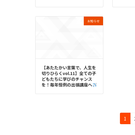
お知らせ
【あたたかい言葉で、人生を
切りひらくvol.11】全ての子
どもたちに学びのチャンス
を！毎年恒例の出張講座へ
投
固
1
定
稿
ペ