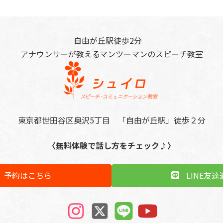
ー
ー
ジ
ジ
自由が丘駅徒歩2分
アナウンサーが教えるマンツーマンのスピーチ教室
東京都世田谷区奥沢5丁目 「自由が丘駅」徒歩２分
〈無料体験で話し方をチェック♪〉
予約はこちら
LINE友達
ア
ア
ア
ア
イ
イ
イ
イ
コ
コ
コ
コ