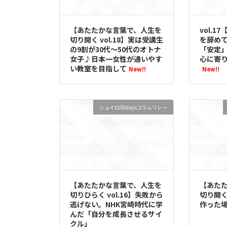
【あたたかな言葉で、人生を
vol.1
切り開く vol.18】実は受講生
を辞め
の9割が30代～50代のオトナ
「安定
女子♪日本一女性が通いやす
心に寄
い教室を目指して
New!!
New!!
シュイロ30daysコラムリレー
【あたたかな言葉で、人生を
【あた
切りひらく vol.16】失敗から
切り開く
逃げない。NHK宮崎時代に学
作った
んだ「自分を成長させるサイ
クル」