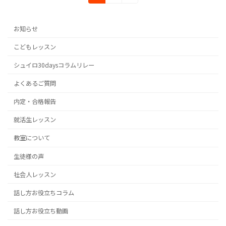
定
定
稿
ペ
ペ
の
ー
ー
お知らせ
ジ
ジ
ペ
こどもレッスン
ー
シュイロ30daysコラムリレー
ジ
よくあるご質問
送
内定・合格報告
り
就活生レッスン
教室について
生徒様の声
社会人レッスン
話し方お役立ちコラム
話し方お役立ち動画