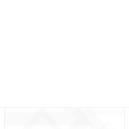
【あたたかな言葉で、人生を切りひらく vol.16】失敗から逃
げない。NHK宮崎時代に学んだ「自分を成長させるサイク
ル」
New!!
シュイロ30daysコラムリレー