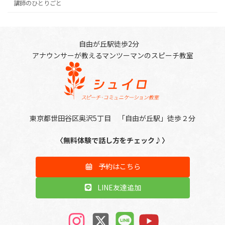
講師のひとりごと
自由が丘駅徒歩2分
アナウンサーが教えるマンツーマンのスピーチ教室
東京都世田谷区奥沢5丁目 「自由が丘駅」徒歩２分
〈無料体験で話し方をチェック♪〉
予約はこちら
LINE友達追加
ア
ア
ア
ア
イ
イ
イ
イ