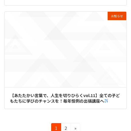
お知らせ
【あたたかい言葉で、人生を切りひらくvol.11】全ての子ど
もたちに学びのチャンスを！毎年恒例の出張講座へ
投
固
固
1
2
»